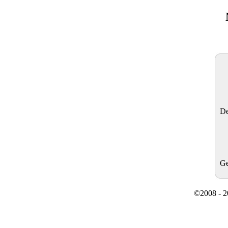
De
Ge
©2008 - 20